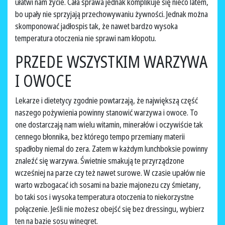
ułatwi nam życie. Cała sprawa jednak komplikuje się nieco latem,
bo upały nie sprzyjają przechowywaniu żywności. Jednak można
skomponować jadłospis tak, że nawet bardzo wysoka
temperatura otoczenia nie sprawi nam kłopotu.
PRZEDE WSZYSTKIM WARZYWA
I OWOCE
Lekarze i dietetycy zgodnie powtarzają, że największą część
naszego pożywienia powinny stanowić warzywa i owoce. To
one dostarczają nam wielu witamin, minerałów i oczywiście tak
cennego błonnika, bez którego tempo przemiany materii
spadłoby niemal do zera. Zatem w każdym lunchboksie powinny
znaleźć się warzywa. Świetnie smakują te przyrządzone
wcześniej na parze czy też nawet surowe. W czasie upałów nie
warto wzbogacać ich sosami na bazie majonezu czy śmietany,
bo taki sos i wysoka temperatura otoczenia to niekorzystne
połączenie. Jeśli nie możesz obejść się bez dressingu, wybierz
ten na bazie sosu winegret.