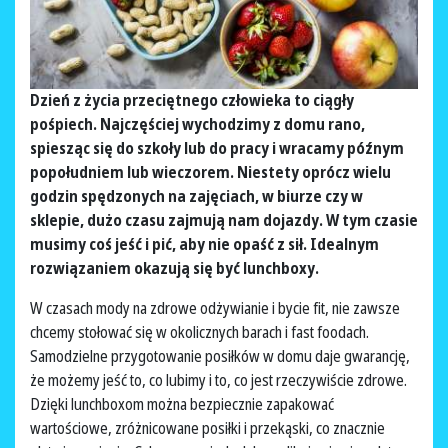
Dzień z życia przeciętnego człowieka to ciągły
pośpiech. Najczęściej wychodzimy z domu rano,
spiesząc się do szkoły lub do pracy i wracamy późnym
popołudniem lub wieczorem. Niestety oprócz wielu
godzin spędzonych na zajęciach, w biurze czy w
sklepie, dużo czasu zajmują nam dojazdy. W tym czasie
musimy coś jeść i pić, aby nie opaść z sił. Idealnym
rozwiązaniem okazują się być lunchboxy.
W czasach mody na zdrowe odżywianie i bycie fit, nie zawsze
chcemy stołować się w okolicznych barach i fast foodach.
Samodzielne przygotowanie posiłków w domu daje gwarancję,
że możemy jeść to, co lubimy i to, co jest rzeczywiście zdrowe.
Dzięki lunchboxom można bezpiecznie zapakować
wartościowe, zróżnicowane posiłki i przekąski, co znacznie