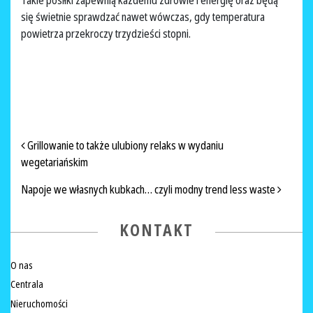
Takie posiłki zapewnią każdemu zdrowie i energię oraz będą
się świetnie sprawdzać nawet wówczas, gdy temperatura
powietrza przekroczy trzydzieści stopni.
NAWIGACJA PO ARTYKUŁACH
Grillowanie to także ulubiony relaks w wydaniu
wegetariańskim
Napoje we własnych kubkach… czyli modny trend less waste
KONTAKT
O nas
Centrala
Nieruchomości