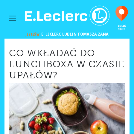
MAIN NAVIGATION
ZMIEŃ
SKLEP
E. LECLERC
LUBLIN TOMASZA ZANA
JESTEŚ W:
CO WKŁADAĆ DO
LUNCHBOXA W CZASIE
UPAŁÓW?