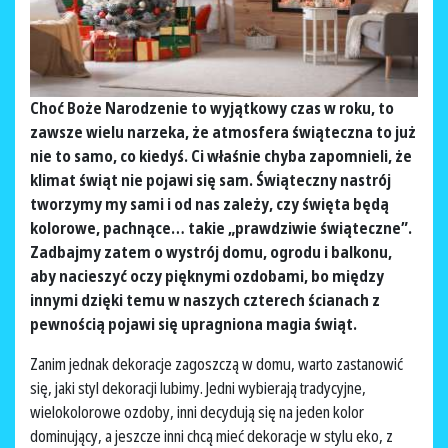
Choć Boże Narodzenie to wyjątkowy czas w roku, to
zawsze wielu narzeka, że atmosfera świąteczna to już
nie to samo, co kiedyś. Ci właśnie chyba zapomnieli, że
klimat świąt nie pojawi się sam. Świąteczny nastrój
tworzymy my sami i od nas zależy, czy święta będą
kolorowe, pachnące… takie „prawdziwie świąteczne”.
Zadbajmy zatem o wystrój domu, ogrodu i balkonu,
aby nacieszyć oczy pięknymi ozdobami, bo między
innymi dzięki temu w naszych czterech ścianach z
pewnością pojawi się upragniona magia świąt.
Zanim jednak dekoracje zagoszczą w domu, warto zastanowić
się, jaki styl dekoracji lubimy. Jedni wybierają tradycyjne,
wielokolorowe ozdoby, inni decydują się na jeden kolor
dominujący, a jeszcze inni chcą mieć dekoracje w stylu eko, z