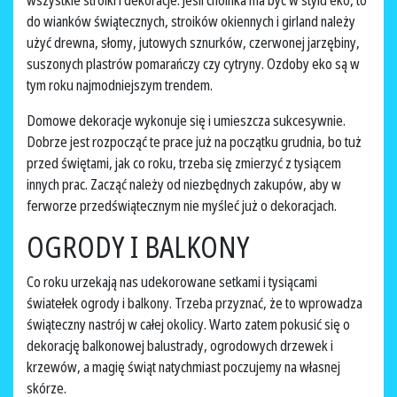
wszystkie stroiki i dekoracje. Jeśli choinka ma być w stylu eko, to
do wianków świątecznych, stroików okiennych i girland należy
użyć drewna, słomy, jutowych sznurków, czerwonej jarzębiny,
suszonych plastrów pomarańczy czy cytryny. Ozdoby eko są w
tym roku najmodniejszym trendem.
Domowe dekoracje wykonuje się i umieszcza sukcesywnie.
Dobrze jest rozpocząć te prace już na początku grudnia, bo tuż
przed świętami, jak co roku, trzeba się zmierzyć z tysiącem
innych prac. Zacząć należy od niezbędnych zakupów, aby w
ferworze przedświątecznym nie myśleć już o dekoracjach.
OGRODY I BALKONY
Co roku urzekają nas udekorowane setkami i tysiącami
światełek ogrody i balkony. Trzeba przyznać, że to wprowadza
świąteczny nastrój w całej okolicy. Warto zatem pokusić się o
dekorację balkonowej balustrady, ogrodowych drzewek i
krzewów, a magię świąt natychmiast poczujemy na własnej
skórze.