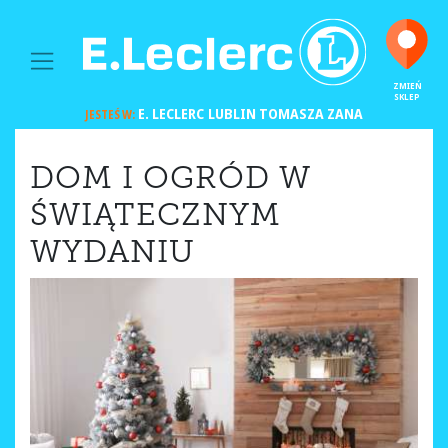
MAIN NAVIGATION
ZMIEŃ
SKLEP
E. LECLERC
LUBLIN TOMASZA ZANA
JESTEŚ W:
DOM I OGRÓD W
ŚWIĄTECZNYM
WYDANIU