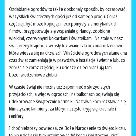
Ozdabianie ogrodów to także doskonały sposób, by oczarować
wszystkich świątecznych gości już od samego progu. Coraz
częściej, być może kopiując nieco pomysły z amerykańskich
filmów, przygotowuje się wspaniałe girlandy, zdobione
wielkimi, czerwonymi kokardami i światełkami. Na stałe w nasz
świąteczny krajobraz wrosły też wianuszki bożonarodzeniowe,
które wiesza się na drzwiach. Właściciele ogrodowych altanek na
czas świąt zamieniają je w prawdziwe instalacje świetlne lub, co
zdarza się coraz częściej, ku uciesze dzieci aranżują tam
bożonarodzeniowe żłóbki.
W czasie świąt nie można też zapomnieć o skrzydlatych
przyjaciołach, a więc w ogrodach i na balkonach pojawiają się
udekorowane świątecznie karmniki. Na trawnikach rozstawia się
klimatyczne lampiony, za którymi często kryją się krasnale i
renifery.
I choć niektórzy powiedzą, że Boże Narodzenie to święto kiczu,
to nie należy się tym przejmować. W końcu świąteczny „kicz”