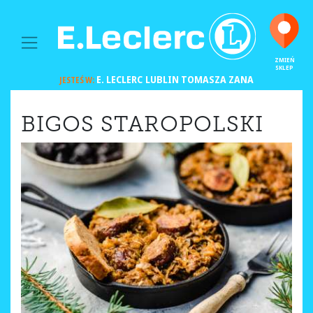
MAIN NAVIGATION
ZMIEŃ
SKLEP
E. LECLERC
LUBLIN TOMASZA ZANA
JESTEŚ W:
BIGOS STAROPOLSKI