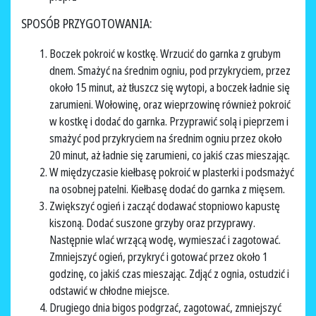
SPOSÓB PRZYGOTOWANIA:
Boczek pokroić w kostkę. Wrzucić do garnka z grubym
dnem. Smażyć na średnim ogniu, pod przykryciem, przez
około 15 minut, aż tłuszcz się wytopi, a boczek ładnie się
zarumieni. Wołowinę, oraz wieprzowinę również pokroić
w kostkę i dodać do garnka. Przyprawić solą i pieprzem i
smażyć pod przykryciem na średnim ogniu przez około
20 minut, aż ładnie się zarumieni, co jakiś czas mieszając.
W międzyczasie kiełbasę pokroić w plasterki i podsmażyć
na osobnej patelni. Kiełbasę dodać do garnka z mięsem.
Zwiększyć ogień i zacząć dodawać stopniowo kapustę
kiszoną. Dodać suszone grzyby oraz przyprawy.
Następnie wlać wrzącą wodę, wymieszać i zagotować.
Zmniejszyć ogień, przykryć i gotować przez około 1
godzinę, co jakiś czas mieszając. Zdjąć z ognia, ostudzić i
odstawić w chłodne miejsce.
Drugiego dnia bigos podgrzać, zagotować, zmniejszyć