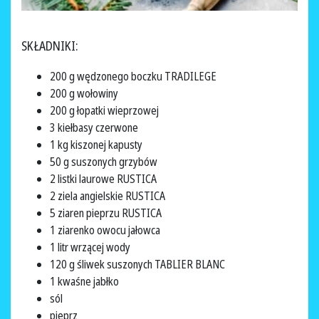
SKŁADNIKI:
200 g wędzonego boczku TRADILEGE
200 g wołowiny
200 g łopatki wieprzowej
3 kiełbasy czerwone
1 kg kiszonej kapusty
50 g suszonych grzybów
2 listki laurowe RUSTICA
2 ziela angielskie RUSTICA
5 ziaren pieprzu RUSTICA
1 ziarenko owocu jałowca
1 litr wrzącej wody
120 g śliwek suszonych TABLIER BLANC
1 kwaśne jabłko
sól
pieprz